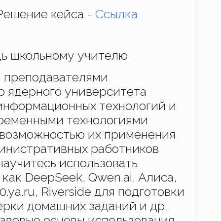
Решение кейса -
Ссылка
щь школьному учителю
 преподавателями
о ядерного университета
нформационных технологий и
временными технологиями
и возможностью их применения
министративных работников
научитесь использовать
 как DeepSeek,
Qwen.ai
, Алиса,
0.ya.ru
, Riverside для подготовки
ерки домашних заданий и др.
равовые основы использования