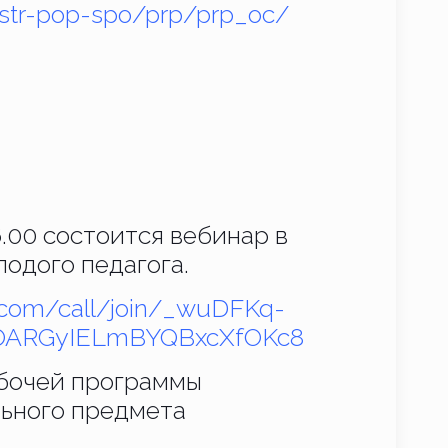
eestr-pop-spo/prp/prp_oc/
6.00 состоится вебинар в
одого педагога.
k.com/call/join/_wuDFKq-
OARGyIELmBYQBxcXfOKc8
бочей программы
ьного предмета