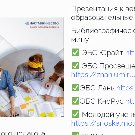
Презентация к в
образовательные
Библиографическа
минут!
ЭБС Юрайт
htt
ЭБС Просвеще
https://znanium.ru
ЭБС Лань
https
ЭБС КноРус
ht
Молодой учены
https://snoska.mol
ого педагога.