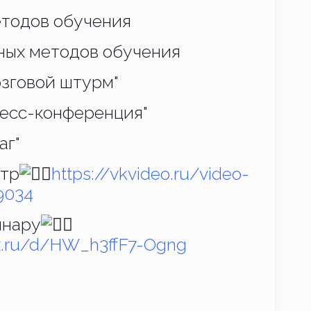
етодов обучения
ных методов обучения
зговой штурм"
есс-конференция"
аг"
отр
https://vkvideo.ru/video-
9034
инару
ex.ru/d/HW_h3ffF7-Ogng