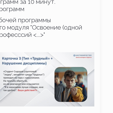
грамм за 10 минут.
рограмм
бочей программы
о модуля "Освоение (одной
рофесссий <...>"