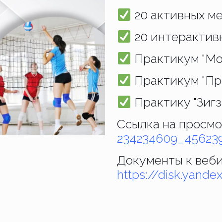
20 активных м
20 интерактив
Практикум "Мо
Практикум "Пр
Практику "Зигз
Ссылка на просм
234234609_45623
Документы к веб
https://disk.yand