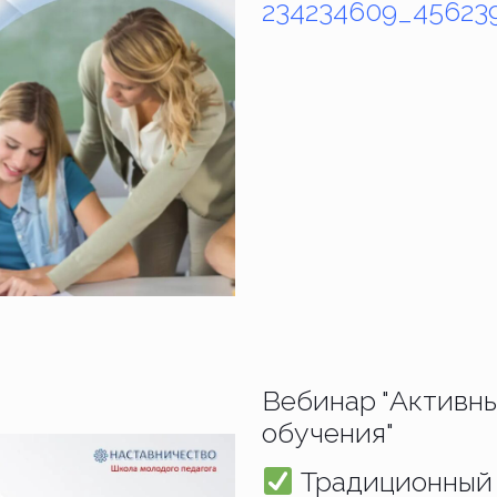
234234609_45623
Вебинар "Активн
обучения"
Традиционный