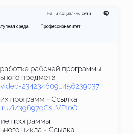
Наши социальны сети
ступная среда
Профессионалитет
зработке рабочей программы
ьного предмета
u/video-234234609_456239037
их программ - Ссылка
ex.ru/i/3g697qCsJVPI0Q
ие программы
ного цикла - Ссылка