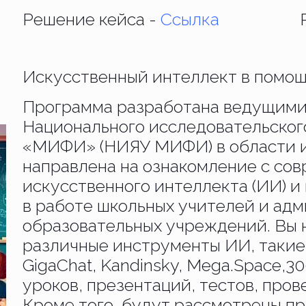
Решение кейса -
Ссылка
Искусственный интеллект в помо
Программа разработана ведущими
Национального исследовательског
«МИФИ» (НИЯУ МИФИ) в области и
направлена на ознакомление с со
искусственного интеллекта (ИИ) 
в работе школьных учителей и ад
образовательных учреждений. Вы 
различные инструменты ИИ, такие
GigaChat, Kandinsky,
Mega.Space
,
30
уроков, презентаций, тестов, пров
Кроме того, будут рассмотрены п