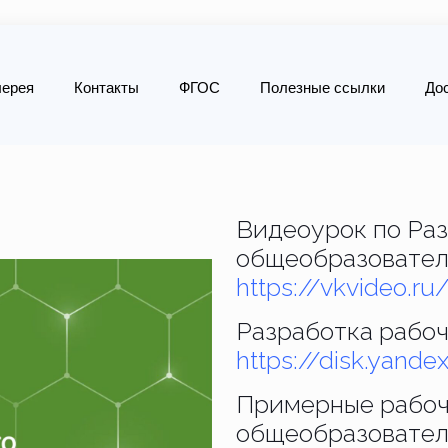
лерея
Контакты
ФГОС
Полезные ссылки
До
Видеоурок по Ра
общеобразовател
https://vkvideo.r
Разработка рабоч
https://disk.yand
Примерные рабоч
общеобразователь