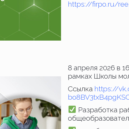
https://firpo.ru/r
8 апреля 2026 в 1
рамках Школы мол
Ссылка
https://v
bo8BV3txB4pgKS
Разработка ра
общеобразовател